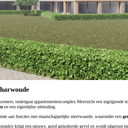
charwoude
rkermeer, ondergaat appartementencomplex Meerzicht een ingrijpende t
en
en een eigentijdse uitstraling.
imte aan functies met maatschappelijke meerwaarde, waaronder een
ge
plex krijgt een nieuwe, goed geïsoleerde gevel en wordt uitgerust met