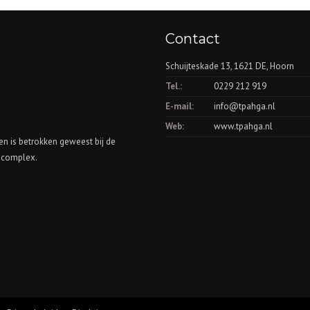
Contact
Schuijteskade 13, 1621 DE, Hoorn
Tel.:
0229 212 919
E-mail:
info@tpahga.nl
Web:
www.tpahga.nl
en is betrokken geweest bij de
scomplex.