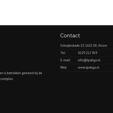
Contact
Schuijteskade 13, 1621 DE, Hoorn
Tel.:
0229 212 919
E-mail:
info@tpahga.nl
Web:
www.tpahga.nl
en is betrokken geweest bij de
scomplex.