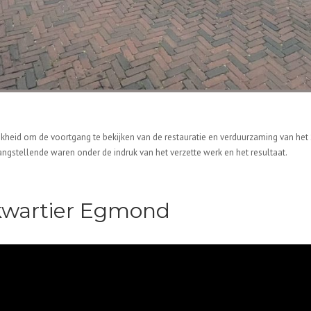
r
eid om de voortgang te bekijken van de restauratie en verduurzaming van het 
angstellende waren onder de indruk van het verzette werk en het resultaat.
tkwartier Egmond