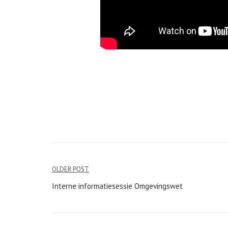
Bericht
OLDER POST
navigatie
Interne informatiesessie Omgevingswet