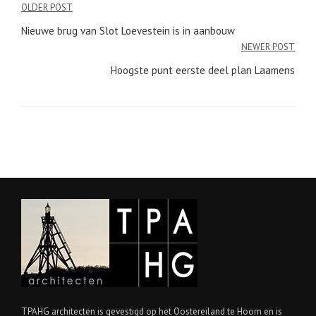
Bericht
OLDER POST
navigatie
Nieuwe brug van Slot Loevestein is in aanbouw
NEWER POST
Hoogste punt eerste deel plan Laamens
TPAHG architecten is gevestigd op het Oostereiland te Hoorn en is