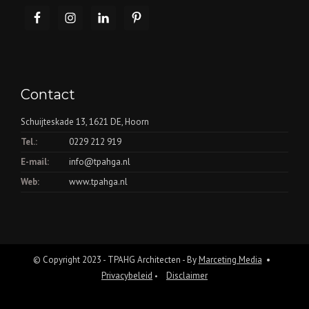
Contact
Schuijteskade 13, 1621 DE, Hoorn
Tel.:
0229 212 919
E-mail:
info@tpahga.nl
Web:
www.tpahga.nl
© Copyright 2023 - TPAHG Architecten - By
Marceting Media
•
Privacybeleid
Disclaimer
•