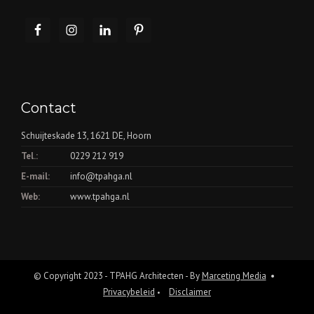
Contact
Schuijteskade 13, 1621 DE, Hoorn
Tel.:
0229 212 919
E-mail:
info@tpahga.nl
Web:
www.tpahga.nl
© Copyright 2023 - TPAHG Architecten - By
Marceting Media
•
Privacybeleid
Disclaimer
•