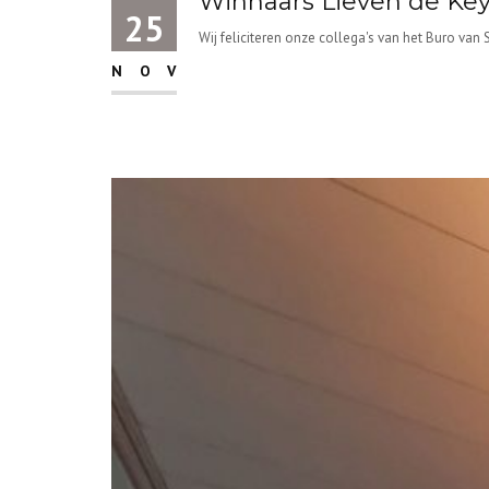
Winnaars Lieven de Ke
25
Wij feliciteren onze collega's van het Buro van St
NOV