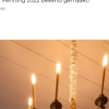
y Penning 2022 bekend gemaakt!
igt...